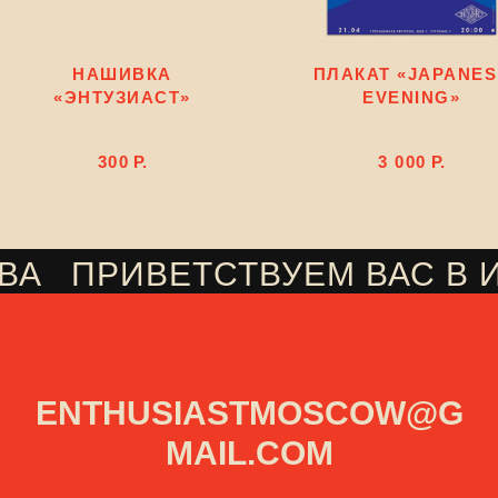
НАШИВКА
ПЛАКАТ «JAPANES
«ЭНТУЗИАСТ»
EVENING»
300
Р.
3 000
Р.
ВА
ПРИВЕТСТВУЕМ ВАС В 
///
ENTHUSIASTMOSCOW@G
MAIL.COM