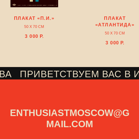
ПЛАКАТ «П.И.»
ПЛАКАТ
«АТЛАНТИДА»
50 Х 70 СМ
50 Х 70 СМ
3 000
Р.
3 000
Р.
ВА
ПРИВЕТСТВУЕМ ВАС В 
///
ENTHUSIASTMOSCOW@G
MAIL.COM